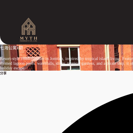
跳
过
内
容
七海公寓1期
Resort-style condominium in Jomtien, inspired by tropical island living. Featu
themed lagoon pools, waterfalls, slides, tropical gardens, and a pirate ship, it of
holiday escape.
分享