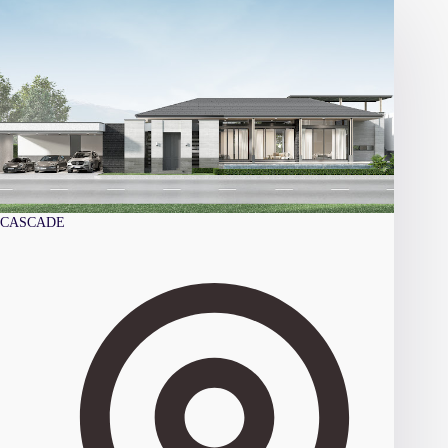
C
T
T
Y
P
E
CASCADE