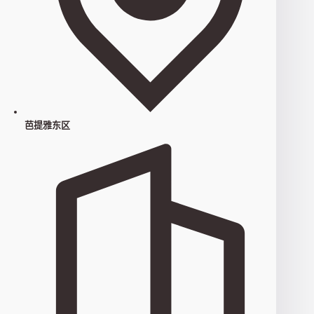
芭提雅东区