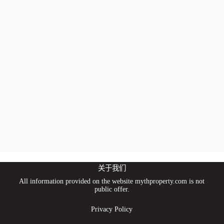
关于我们
All information provided on the website mythproperty.com is not
public offer.
Privacy Policy