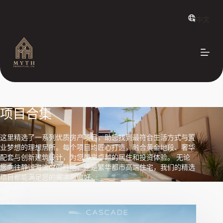
跳
中文
过
内
容
项目合集
这里精选了一系列优质房产项目，助您找到最符合生活方式与置
业梦想的理想居所。每个项目均匠心打造，融合黄金地段、奢华
配套与创新建筑设计，为您带来卓越的居住和投资体验。 无论
您向往静谧海滨度假胜地，还是繁华都市高端住宅，我们的精选
项目都能满足您的需求与偏好。
P
公寓
(35)
R
别墅
(1)
O
J
E