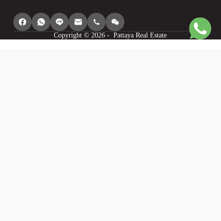
Copyright © 2026 - Pattaya Real Estate
我們使用 cookie 為您提供最佳瀏覽體驗、個人化我們網站的內容、分析
其流量並向您顯示相關廣告。請參閱我們的privacy policy以了解更多資
訊。
同意
我明白
Cookie 設定
衰退
供電
WP 全圖 PRO
統計數據
統計數據
我想幫助您改善這個網站，所以我將向您提供有關我使用這個網站的匿名
資料。
個人化
個人化
我希望在這個網站上獲得最佳體驗，因此我同意保存我的選擇、推薦​​我可