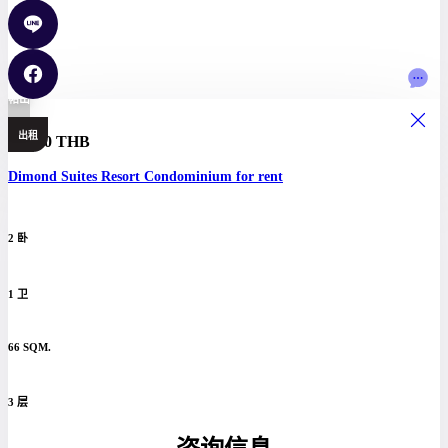
帕山
出租
20,000 THB
Dimond Suites Resort Condominium for rent
2 卧
1 卫
66 SQM.
3 层