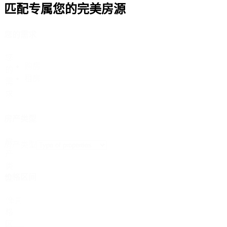
匹配专属您的完美房源
您的需求
您
购房
的
租房
需
求
房产类型
房
房产类型
产
类
价格区间
型
价
重置
格
区