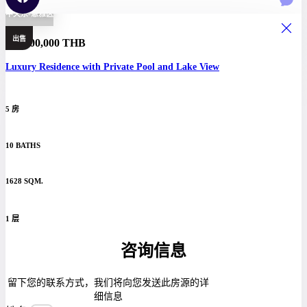
中天东-慧雅区
出售
118,000,000 THB
Luxury Residence with Private Pool and Lake View
5 房
10 BATHS
1628 SQM.
1 层
咨询信息
留下您的联系方式，我们将向您发送此房源的详
细信息