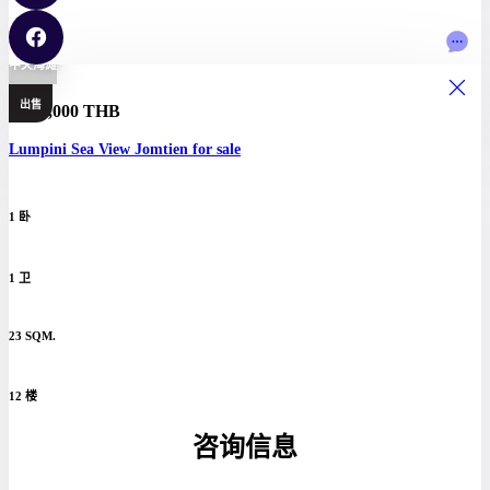
中天海滩
出售
1,500,000 THB
Lumpini Sea View Jomtien for sale
1 卧
1 卫
23 SQM.
12 楼
咨询信息