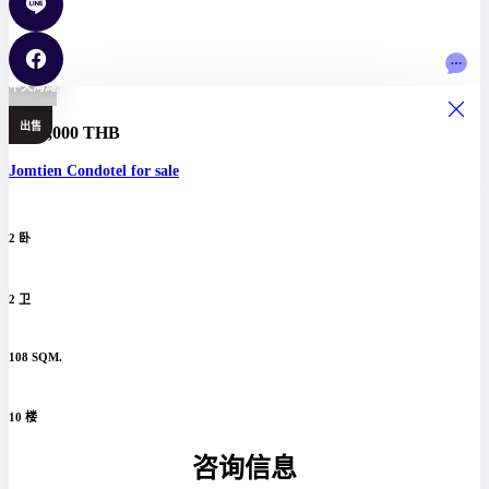
中天海滩
出售
5,790,000 THB
Jomtien Condotel for sale
2 卧
2 卫
108 SQM.
10 楼
咨询信息