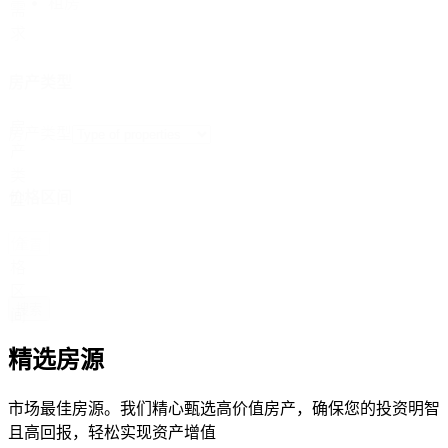
租房
需
求
房产类型
房
房产类型
产
类
价格区间
型
价
重置
格
区
搜索
间
精选房源
市场最佳房源。我们精心甄选高价值房产，确保您的投资明智
且高回报，轻松实现资产增值