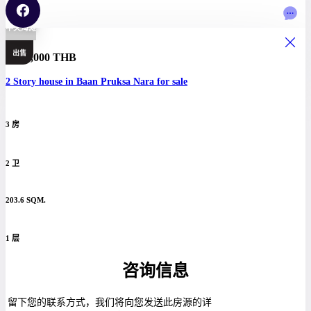
中天海滩
出售
6,390,000 THB
2 Story house in Baan Pruksa Nara for sale
3 房
2 卫
203.6 SQM.
1 层
咨询信息
留下您的联系方式，我们将向您发送此房源的详