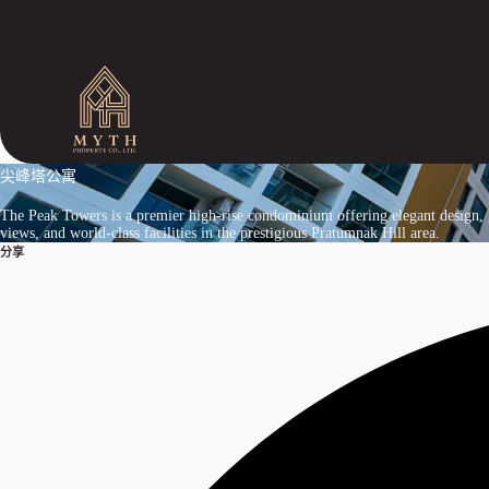
跳
过
内
容
尖峰塔公寓
The Peak Towers is a premier high-rise condominium offering elegant design,
views, and world-class facilities in the prestigious Pratumnak Hill area.
分享