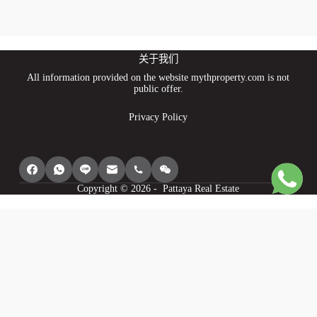
关于我们
All information provided on the website mythproperty.com is not
public offer.
Privacy Policy
Copyright © 2026 - Pattaya Real Estate
我們使用 cookie 為您提供最佳瀏覽體驗、個人化我們網站的內容、分析
其流量並向您顯示相關廣告。請參閱我們的privacy policy以了解更多資
訊。
同意
我明白
Cookie 設定
衰退
供電
WP 全圖 PRO