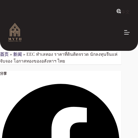
跳
中文
过
内
容
首页
»
新闻
»
EEC ทำเลทอง ราคาที่ดินติดจรวด นักลงทุนจีนแห่
จับจอง โอกาสทองของอสังหาฯ ไทย
分享