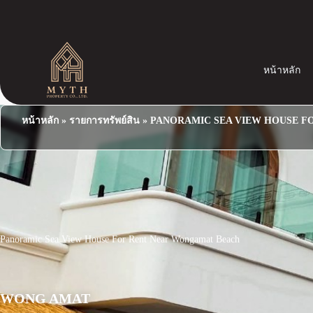
S
k
i
p
t
o
หน้าหลัก
c
o
n
t
หน้าหลัก
»
รายการทรัพย์สิน
»
PANORAMIC SEA VIEW HOUSE 
e
n
t
Panoramic Sea View House For Rent Near Wongamat Beach
WONG AMAT