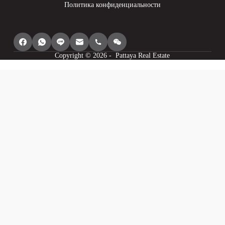
Политика конфиденциальности
Copyright © 2026 - Pattaya Real Estate
Мы используем файлы cookie, чтобы предоставить вам наилучший опыт
просмотра, персонализировать контент нашего сайта, анализировать его
трафик и показывать вам релевантную рекламу. Ознакомьтесь с нашей
политикой конфиденциальности для получения дополнительной
информации.
Соглашаться
Я понимаю
Настройки куки-файлов
Отклонить
Питаться от
WP Полная картина PRO
Статистика
Статистика
Я хочу помочь вам сделать этот сайт лучше, поэтому я предоставлю вам
анонимные данные о моем использовании этого сайта.
Персонализация
Персонализация